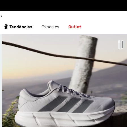
be
🩰 Tendências
Esportes
Outlet