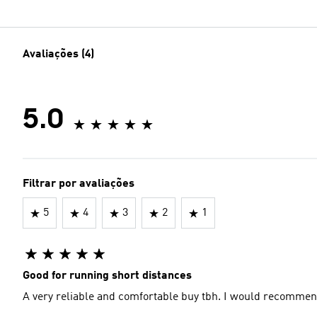
Avaliações (4)
5.0
Filtrar por avaliações
5
4
3
2
1
Good for running short distances
A very reliable and comfortable buy tbh. I would recommen