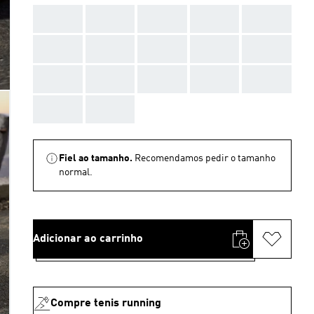
AAA
AAA
AAA
AAA
AAA
AAA
AAA
AAA
AAA
AAA
AAA
AAA
AAA
AAA
AAA
AAA
AAA
Fiel ao tamanho.
Recomendamos pedir o tamanho
normal.
Adicionar ao carrinho
Compre tenis running