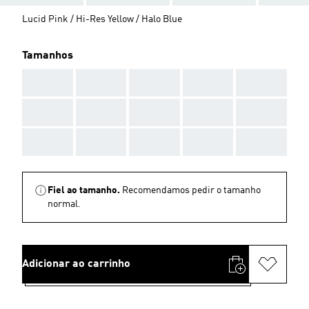
Lucid Pink / Hi-Res Yellow / Halo Blue
Tamanhos
AAA
AAA
AAA
AAA
AAA
AAA
AAA
AAA
AAA
AAA
AAA
AAA
AAA
AAA
AAA
Fiel ao tamanho.
Recomendamos pedir o tamanho
normal.
Adicionar ao carrinho