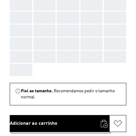
AAA
AAA
AAA
AAA
AAA
AAA
AAA
AAA
AAA
AAA
AAA
AAA
AAA
AAA
AAA
AAA
AAA
AAA
AAA
AAA
AAA
AAA
AAA
AAA
AAA
AAA
Fiel ao tamanho.
Recomendamos pedir o tamanho
normal.
Adicionar ao carrinho