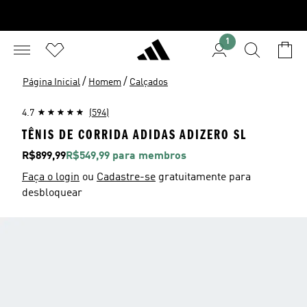
1
/
/
Página Inicial
Homem
Calçados
4.7
(594)
TÊNIS DE CORRIDA ADIDAS ADIZERO SL
Preço
R$899,99
R$549,99 para membros
Faça o login
ou
Cadastre-se
gratuitamente para
desbloquear