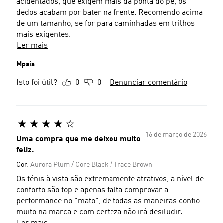
acidentados, que exigem mais da ponta do pé, os
dedos acabam por bater na frente. Recomendo acima
de um tamanho, se for para caminhadas em trilhos
mais exigentes.
Ler mais
Mpais
Isto foi útil?
0
0
Denunciar comentário
16 de março de 2026
Uma compra que me deixou muito
feliz.
Cor:
Aurora Plum / Core Black / Trace Brown
Os ténis à vista são extremamente atrativos, a nível de
conforto são top e apenas falta comprovar a
performance no "mato", de todas as maneiras confio
muito na marca e com certeza não irá desiludir.
Ler mais