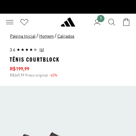
1
/
/
Página Inicial
Homem
Calçados
3.6
(6)
TÊNIS COURTBLOCK
Preço com desconto
R$199,99
R$349,99 Preço original
-40%
Desconto