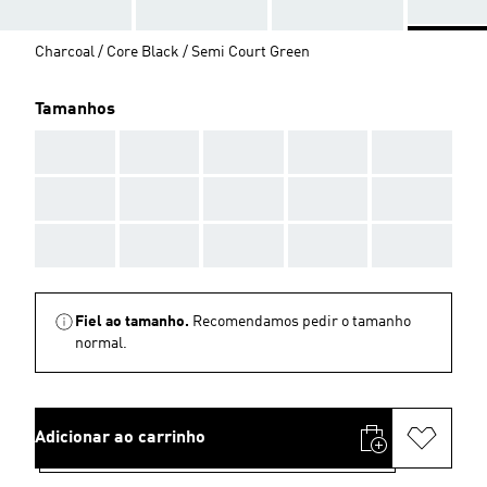
Charcoal / Core Black / Semi Court Green
Tamanhos
AAA
AAA
AAA
AAA
AAA
AAA
AAA
AAA
AAA
AAA
AAA
AAA
AAA
AAA
AAA
Fiel ao tamanho.
Recomendamos pedir o tamanho
normal.
Adicionar ao carrinho