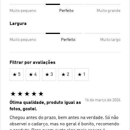
Muito pequeno
Perfeito
Muito grande
Largura
Muito pequeno
Perfeito
Muito largo
Filtrar por avaliações
5
4
3
2
1
16 de março de 2026
Ótima qualidade, produto igual as
fotos, gostei.
Chegou antes do prazo, bem antes na verdade. Só não
observei o cadarço, mas no geral é bonito, recomendo