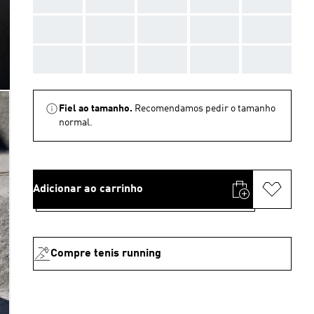
AAA
AAA
AAA
AAA
AAA
AAA
AAA
AAA
AAA
AAA
Fiel ao tamanho.
Recomendamos pedir o tamanho
normal.
Adicionar ao carrinho
Compre tenis running