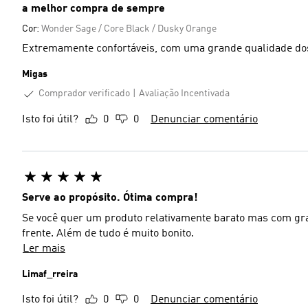
a melhor compra de sempre
Cor:
Wonder Sage / Core Black / Dusky Orange
Extremamente confortáveis, com uma grande qualidade dos
Migas
Comprador verificado
Avaliação Incentivada
Isto foi útil?
0
0
Denunciar comentário
Serve ao propósito. Ótima compra!
Se você quer um produto relativamente barato mas com gra
frente. Além de tudo é muito bonito.
Ler mais
Limaf_rreira
Isto foi útil?
0
0
Denunciar comentário