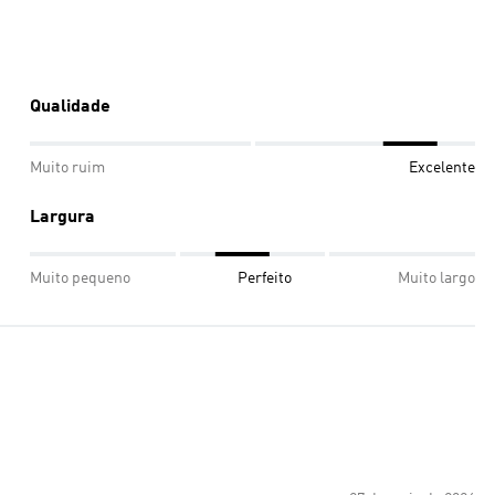
Qualidade
Muito ruim
Excelente
Largura
Muito pequeno
Perfeito
Muito largo