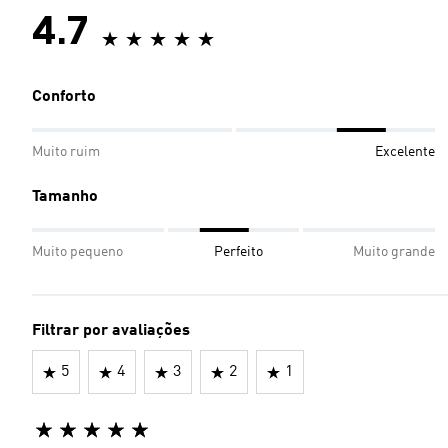
4.7
Conforto
Muito ruim
Excelente
Tamanho
Muito pequeno
Perfeito
Muito grande
Filtrar por avaliações
5
4
3
2
1