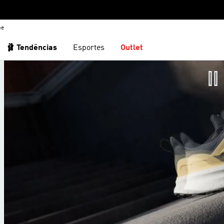
be
🩰 Tendências
Esportes
Outlet