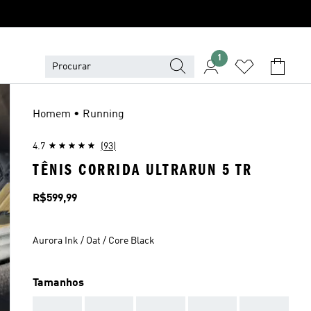
1
Homem • Running
4.7
(93)
TÊNIS CORRIDA ULTRARUN 5 TR
Preço
R$599,99
Aurora Ink / Oat / Core Black
Tamanhos
AAA
AAA
AAA
AAA
AAA