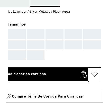
Ice Lavender / Silver Metallic / Flash Aqua
Tamanhos
AAA
AAA
AAA
AAA
AAA
AAA
AAA
AAA
AAA
AAA
AAA
AAA
Adicionar ao carrinho
Compre Tênis De Corrida Para Crianças