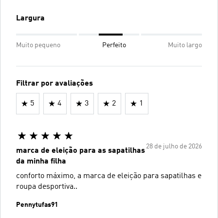
Largura
Muito pequeno
Perfeito
Muito largo
Filtrar por avaliações
5
4
3
2
1
28 de julho de 2026
marca de eleição para as sapatilhas
da minha filha
conforto máximo, a marca de eleição para sapatilhas e
roupa desportiva..
Pennytufas91