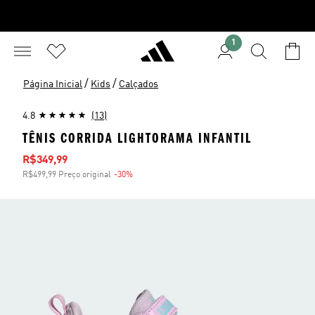
1
/
/
Página Inicial
Kids
Calçados
4.8
(13)
TÊNIS CORRIDA LIGHTORAMA INFANTIL
Preço com desconto
R$349,99
R$499,99 Preço original
-30%
Desconto