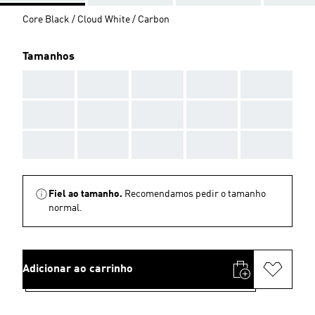
Core Black / Cloud White / Carbon
Tamanhos
AAA
AAA
AAA
AAA
AAA
AAA
AAA
AAA
AAA
AAA
AAA
AAA
AAA
AAA
AAA
Fiel ao tamanho.
Recomendamos pedir o tamanho
normal.
Adicionar ao carrinho