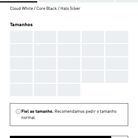
Cloud White / Core Black / Halo Silver
Tamanhos
AAA
AAA
AAA
AAA
AAA
AAA
AAA
AAA
AAA
AAA
AAA
AAA
AAA
AAA
AAA
AAA
AAA
AAA
AAA
AAA
AAA
AAA
AAA
Fiel ao tamanho.
Recomendamos pedir o tamanho
normal.