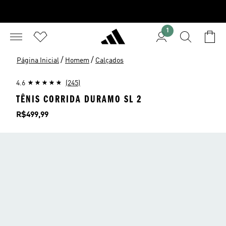
1
/
/
Página Inicial
Homem
Calçados
4.6
(245)
TÊNIS CORRIDA DURAMO SL 2
Preço
R$499,99