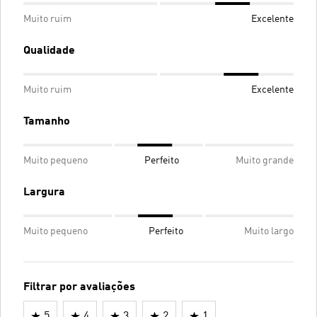
Muito ruim
Excelente
Qualidade
Muito ruim
Excelente
Tamanho
Muito pequeno
Perfeito
Muito grande
Largura
Muito pequeno
Perfeito
Muito largo
Filtrar por avaliações
5
4
3
2
1