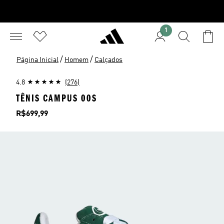
1
/
/
Página Inicial
Homem
Calçados
4.8
(276)
TÊNIS CAMPUS 00S
Preço
R$699,99