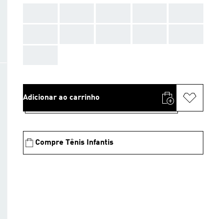
AAA
AAA
AAA
AAA
AAA
AAA
AAA
AAA
AAA
AAA
AAA
Adicionar ao carrinho
Compre Tênis Infantis