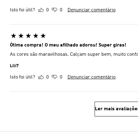
Isto foi útil?
0
0
Denunciar comentário
Ótima compra! O meu afilhado adorou! Super giras!
As cores são maravilhosas. Calçam super bem, muito confo
Lili7
Isto foi útil?
0
0
Denunciar comentário
Ler mais avaliaçõe