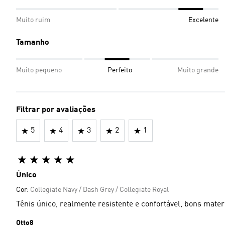
Muito ruim
Excelente
Tamanho
Muito pequeno
Perfeito
Muito grande
Filtrar por avaliações
5
4
3
2
1
Único
Cor:
Collegiate Navy / Dash Grey / Collegiate Royal
Tênis único, realmente resistente e confortável, bons materi
Otto8