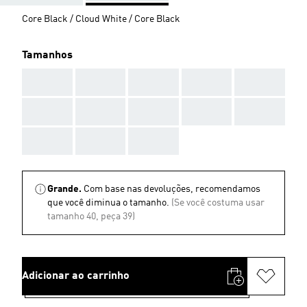
Core Black / Cloud White / Core Black
Tamanhos
AAA
AAA
AAA
AAA
AAA
AAA
AAA
AAA
AAA
AAA
AAA
AAA
AAA
Grande.
Com base nas devoluções, recomendamos
que você diminua o tamanho.
(Se você costuma usar
tamanho 40, peça 39)
Adicionar ao carrinho