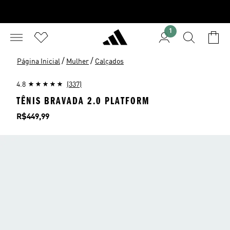
1
/
/
Página Inicial
Mulher
Calçados
4.8
(337)
TÊNIS BRAVADA 2.0 PLATFORM
Preço
R$449,99