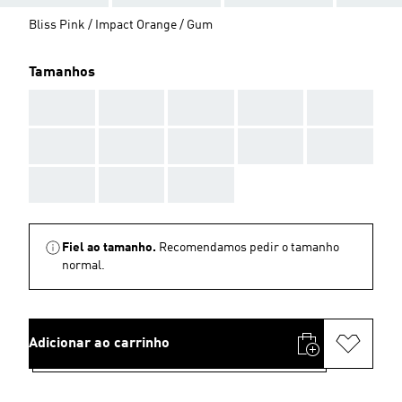
Bliss Pink / Impact Orange / Gum
Tamanhos
AAA
AAA
AAA
AAA
AAA
AAA
AAA
AAA
AAA
AAA
AAA
AAA
AAA
Fiel ao tamanho.
Recomendamos pedir o tamanho
normal.
Adicionar ao carrinho