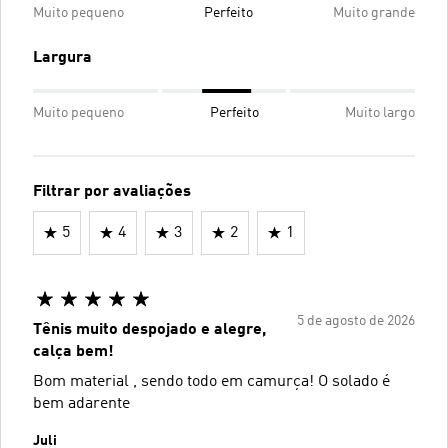
Muito pequeno
Perfeito
Muito grande
Largura
Muito pequeno
Perfeito
Muito largo
Filtrar por avaliações
5
4
3
2
1
5 de agosto de 2026
Tênis muito despojado e alegre,
calça bem!
Bom material , sendo todo em camurça! O solado é
bem adarente
Juli