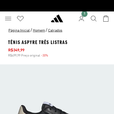
1
/
/
Página Inicial
Homem
Calçados
TÊNIS ASPYRE TRÊS LISTRAS
Preço com desconto
R$349,99
R$499,99 Preço original
-30%
Desconto