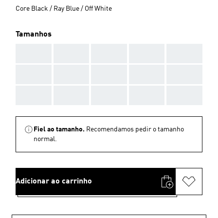
Core Black / Ray Blue / Off White
Tamanhos
AAA
AAA
AAA
AAA
AAA
AAA
AAA
AAA
AAA
AAA
AAA
AAA
AAA
AAA
AAA
Fiel ao tamanho.
Recomendamos pedir o tamanho
normal.
Adicionar ao carrinho