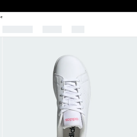
be
🩰 Tendências
Esportes
Outlet