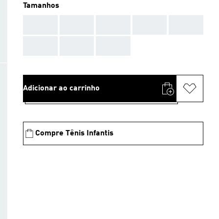
Tamanhos
AAA
AAA
AAA
AAA
AAA
AAA
AAA
AAA
Adicionar ao carrinho
Compre Tênis Infantis