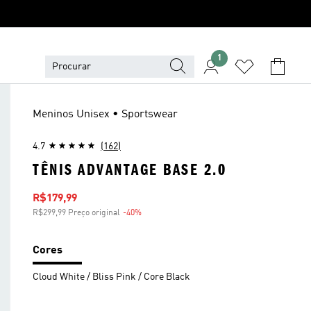
1
Meninos Unisex • Sportswear
4.7
(162)
TÊNIS ADVANTAGE BASE 2.0
Preço com desconto
R$179,99
R$299,99 Preço original
-40%
Desconto
Cores
Cloud White / Bliss Pink / Core Black