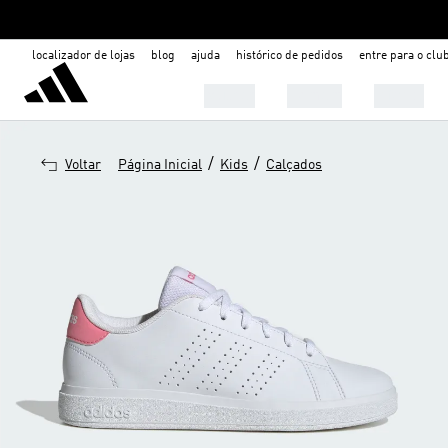
localizador de lojas
blog
ajuda
histórico de pedidos
entre para o clu
Mulher
Homem
Infantil
/
/
Voltar
Página Inicial
Kids
Calçados