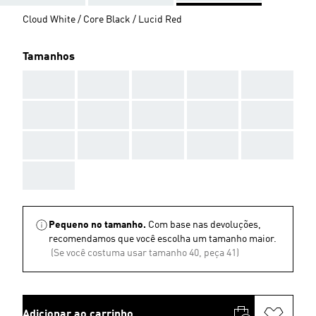
Cloud White / Core Black / Lucid Red
Tamanhos
AAA
AAA
AAA
AAA
AAA
AAA
AAA
AAA
AAA
AAA
AAA
AAA
AAA
AAA
AAA
AAA
Pequeno no tamanho.
Com base nas devoluções,
recomendamos que você escolha um tamanho maior.
(Se você costuma usar tamanho 40, peça 41)
Adicionar ao carrinho