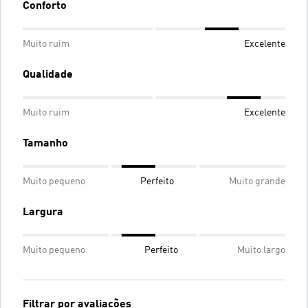
Conforto
Muito ruim
Excelente
Qualidade
Muito ruim
Excelente
Tamanho
Muito pequeno
Perfeito
Muito grande
Largura
Muito pequeno
Perfeito
Muito largo
Filtrar por avaliações