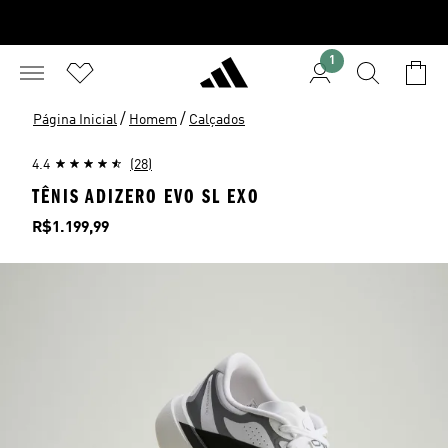
1
/
/
Página Inicial
Homem
Calçados
4.4
(28)
TÊNIS ADIZERO EVO SL EXO
Preço
R$1.199,99