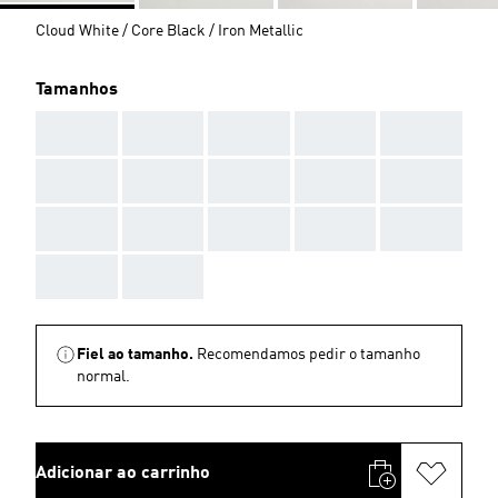
Cloud White / Core Black / Iron Metallic
Tamanhos
AAA
AAA
AAA
AAA
AAA
AAA
AAA
AAA
AAA
AAA
AAA
AAA
AAA
AAA
AAA
AAA
AAA
Fiel ao tamanho.
Recomendamos pedir o tamanho
normal.
Adicionar ao carrinho