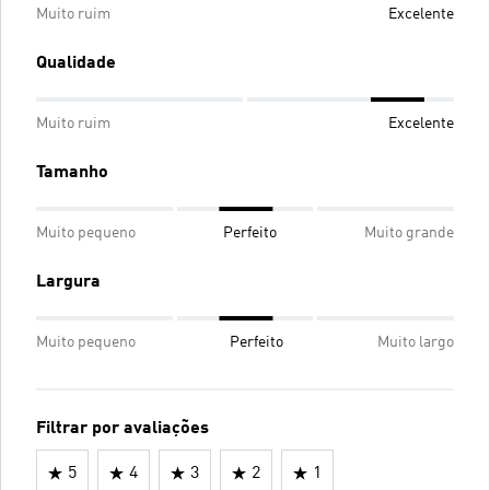
Muito ruim
Excelente
Qualidade
Muito ruim
Excelente
Tamanho
Muito pequeno
Perfeito
Muito grande
Largura
Muito pequeno
Perfeito
Muito largo
Filtrar por avaliações
5
4
3
2
1