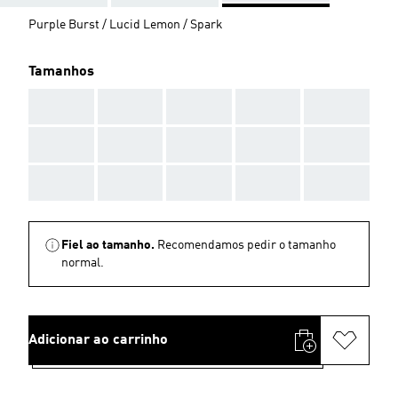
Purple Burst / Lucid Lemon / Spark
Tamanhos
AAA
AAA
AAA
AAA
AAA
AAA
AAA
AAA
AAA
AAA
AAA
AAA
AAA
AAA
AAA
Fiel ao tamanho.
Recomendamos pedir o tamanho
normal.
Adicionar ao carrinho