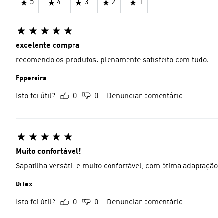
5
4
3
2
1
excelente compra
recomendo os produtos. plenamente satisfeito com tudo.
Fppereira
Isto foi útil?
0
0
Denunciar comentário
Muito confortável!
Sapatilha versátil e muito confortável, com ótima adaptação
DiTex
Isto foi útil?
0
0
Denunciar comentário