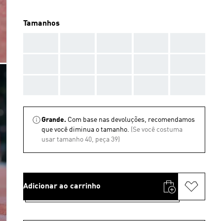
Tamanhos
AAA
AAA
AAA
AAA
AAA
AAA
AAA
AAA
AAA
AAA
AAA
AAA
AAA
AAA
AAA
Grande.
Com base nas devoluções, recomendamos
que você diminua o tamanho.
(Se você costuma
usar tamanho 40, peça 39)
Adicionar ao carrinho