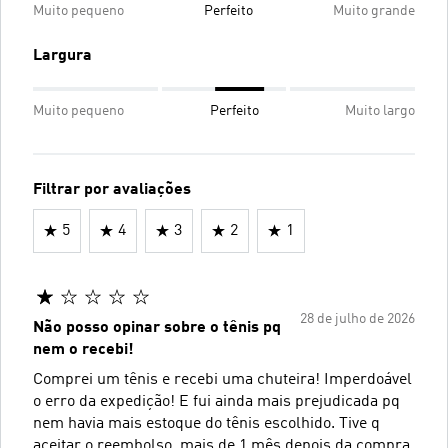
Muito pequeno
Perfeito
Muito grande
Largura
Muito pequeno
Perfeito
Muito largo
Filtrar por avaliações
5
4
3
2
1
28 de julho de 2026
Não posso opinar sobre o tênis pq
nem o recebi!
Comprei um tênis e recebi uma chuteira! Imperdoável
o erro da expedição! E fui ainda mais prejudicada pq
nem havia mais estoque do tênis escolhido. Tive q
aceitar o reembolso, mais de 1 mês depois da compra.