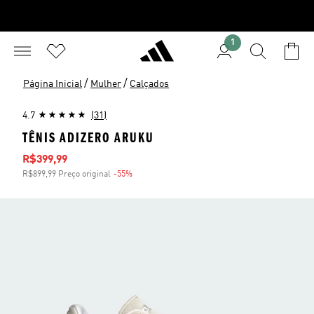
1
/
/
Página Inicial
Mulher
Calçados
4.7
(31)
TÊNIS ADIZERO ARUKU
Preço com desconto
R$399,99
R$899,99 Preço original
-55%
Desconto