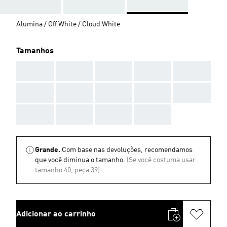
Alumina / Off White / Cloud White
Tamanhos
AAA
AAA
AAA
AAA
AAA
AAA
AAA
AAA
AAA
AAA
AAA
AAA
AAA
AAA
Grande.
Com base nas devoluções, recomendamos
que você diminua o tamanho.
(Se você costuma usar
tamanho 40, peça 39)
Adicionar ao carrinho