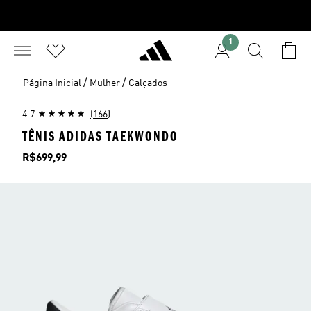
1
/
/
Página Inicial
Mulher
Calçados
4.7
(166)
TÊNIS ADIDAS TAEKWONDO
Preço
R$699,99