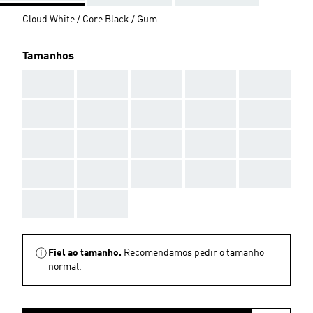
Cloud White / Core Black / Gum
Tamanhos
AAA
AAA
AAA
AAA
AAA
AAA
AAA
AAA
AAA
AAA
AAA
AAA
AAA
AAA
AAA
AAA
AAA
AAA
AAA
AAA
AAA
AAA
Fiel ao tamanho.
Recomendamos pedir o tamanho
normal.