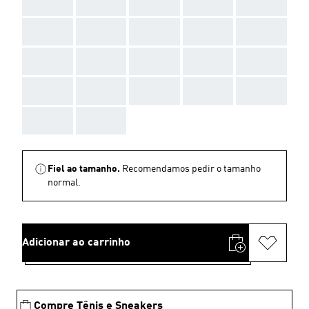
AAA
AAA
AAA
AAA
AAA
AAA
AAA
AAA
AAA
AAA
AAA
AAA
AAA
AAA
AAA
AAA
AAA
AAA
AAA
AAA
AAA
AAA
Fiel ao tamanho.
Recomendamos pedir o tamanho
normal.
Adicionar ao carrinho
Compre Tênis e Sneakers