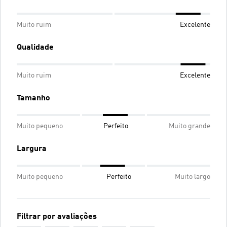
Muito ruim
Excelente
Qualidade
Muito ruim
Excelente
Tamanho
Muito pequeno
Perfeito
Muito grande
Largura
Muito pequeno
Perfeito
Muito largo
Filtrar por avaliações