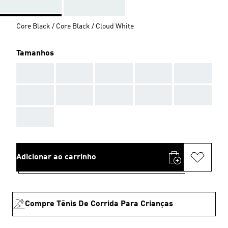
Core Black / Core Black / Cloud White
Tamanhos
AAA
AAA
AAA
AAA
AAA
AAA
AAA
AAA
AAA
AAA
AAA
Adicionar ao carrinho
Compre Tênis De Corrida Para Crianças