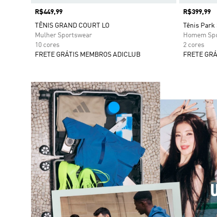
Preço
R$449,99
Preço
R$399,99
TÊNIS GRAND COURT LO
Tênis Park 
Mulher Sportswear
Homem Spo
10 cores
2 cores
FRETE GRÁTIS MEMBROS ADICLUB
FRETE GRÁ