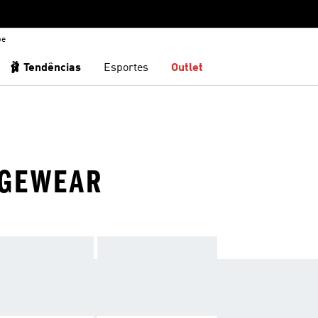
be
🩰 Tendências
Esportes
Outlet
NGEWEAR