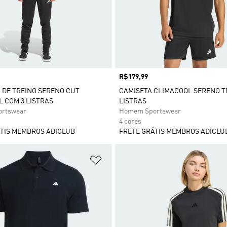
Preço
R$179,99
DE TREINO SERENO CUT
CAMISETA CLIMACOOL SERENO T
 COM 3 LISTRAS
LISTRAS
rtswear
Homem Sportswear
4 cores
TIS MEMBROS ADICLUB
FRETE GRÁTIS MEMBROS ADICLU
sta de Desejos
Adicionar à Lista de Desejos