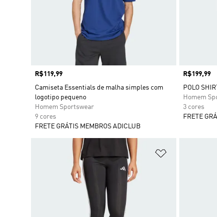
Preço
R$119,99
Preço
R$199,99
Camiseta Essentials de malha simples com
POLO SHIR
logotipo pequeno
Homem Spo
Homem Sportswear
3 cores
9 cores
FRETE GRÁ
FRETE GRÁTIS MEMBROS ADICLUB
Adicionar à Li