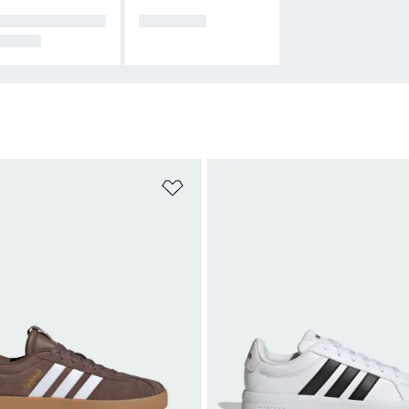
MISETAS ESTA
MENINOS
PADAS
sta de Desejos
Adicionar à Lista de Desejos