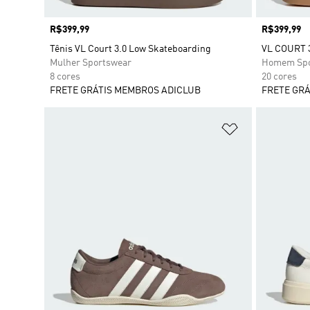
Preço
R$399,99
Preço
R$399,99
Tênis VL Court 3.0 Low Skateboarding
VL COURT 
Mulher Sportswear
Homem Spo
8 cores
20 cores
FRETE GRÁTIS MEMBROS ADICLUB
FRETE GRÁ
Adicionar à Li