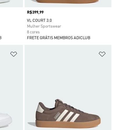
Preço
R$399,99
VL COURT 3.0
Mulher Sportswear
8 cores
B
FRETE GRÁTIS MEMBROS ADICLUB
Adicionar à Lista de Desejos
Adicionar à