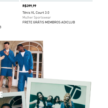
Preço
R$399,99
Tênis VL Court 3.0
Mulher Sportswear
FRETE GRÁTIS MEMBROS ADICLUB
B
E