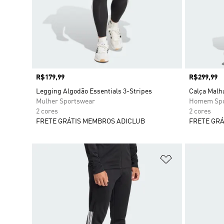
Preço
R$179,99
Preço
R$299,99
Legging Algodão Essentials 3-Stripes
Calça Malh
Mulher Sportswear
Homem Spo
2 cores
2 cores
FRETE GRÁTIS MEMBROS ADICLUB
FRETE GRÁ
Adicionar à Li