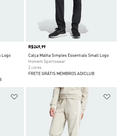
Preço
R$249,99
m Logo
Calça Malha Simples Essentials Small Logo
Homem Sportswear
2 cores
FRETE GRÁTIS MEMBROS ADICLUB
B
Adicionar à Lista de Desejos
Adicionar à