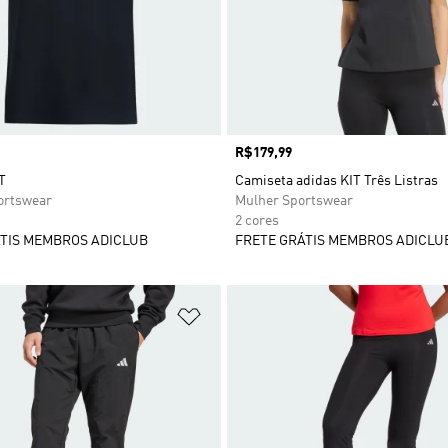
Preço
R$179,99
T
Camiseta adidas KIT Três Listras
rtswear
Mulher Sportswear
2 cores
TIS MEMBROS ADICLUB
FRETE GRÁTIS MEMBROS ADICLU
sta de Desejos
Adicionar à Lista de Desejos