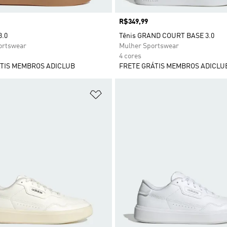
Preço
R$349,99
3.0
Tênis GRAND COURT BASE 3.0
rtswear
Mulher Sportswear
4 cores
TIS MEMBROS ADICLUB
FRETE GRÁTIS MEMBROS ADICLU
sta de Desejos
Adicionar à Lista de Desejos