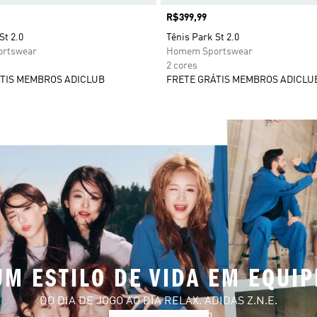
Preço
R$399,99
St 2.0
Tênis Park St 2.0
rtswear
Homem Sportswear
2 cores
TIS MEMBROS ADICLUB
FRETE GRÁTIS MEMBROS ADICLU
UM ESTILO DE VIDA EM EQUIP
DO DIA DE JOGO AO DIA RELAX. ADIDAS Z.N.E.