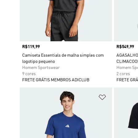
Preço
R$119,99
Preço
R$549,99
Camiseta Essentials de malha simples com
AGASALHO 
logotipo pequeno
CLIMACOOL
Homem Sportswear
Homem Spo
9 cores
2 cores
FRETE GRÁTIS MEMBROS ADICLUB
FRETE GRÁ
Adicionar à Li