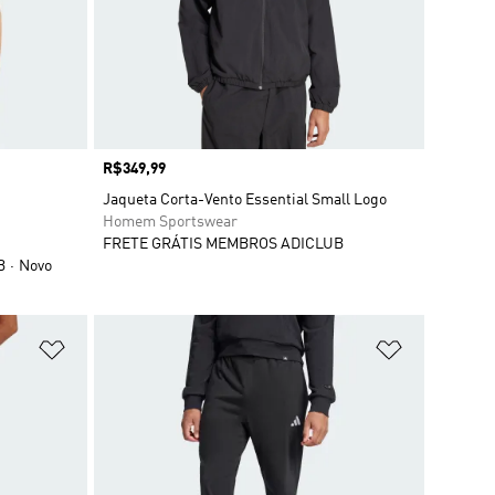
Preço
R$349,99
Jaqueta Corta-Vento Essential Small Logo
Homem Sportswear
FRETE GRÁTIS MEMBROS ADICLUB
B
Novo
Adicionar à Lista de Desejos
Adicionar à