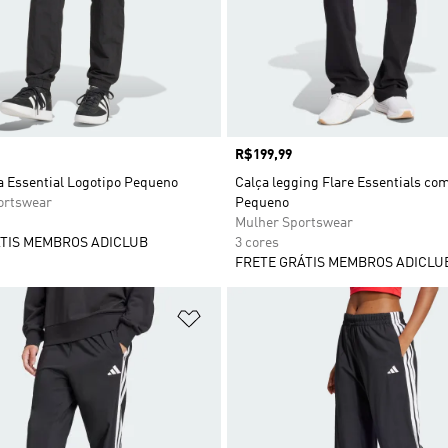
Preço
R$199,99
a Essential Logotipo Pequeno
Calça legging Flare Essentials co
rtswear
Pequeno
Mulher Sportswear
TIS MEMBROS ADICLUB
3 cores
FRETE GRÁTIS MEMBROS ADICLU
sta de Desejos
Adicionar à Lista de Desejos