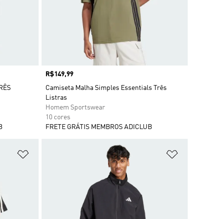
Preço
R$149,99
RÊS
Camiseta Malha Simples Essentials Três
Listras
Homem Sportswear
10 cores
B
FRETE GRÁTIS MEMBROS ADICLUB
Adicionar à Lista de Desejos
Adicionar à