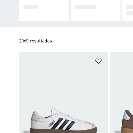
TÊNIS
BÁSICOS
CA
M
2065 resultados
Adicionar à Li