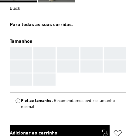
Black
Para todas as suas corridas.
Tamanhos
AAA
AAA
AAA
AAA
AAA
AAA
AAA
AAA
AAA
AAA
AAA
AAA
Fiel ao tamanho.
Recomendamos pedir o tamanho
normal.
Adicionar ao carrinho