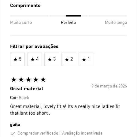
Comprimento
Muito curto
Perfeito
Muito longo
Filtrar por avaliações
5
4
3
2
1
9 de março de 2026
Great material
Cor:
Black
Great material, lovely fit a! Its a really nice ladies fit
that isnt too short .
guita
Comprador verificado
Avaliação Incentivada