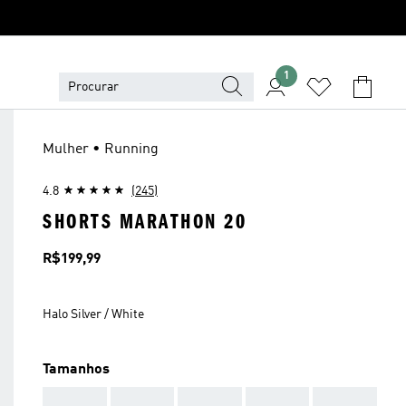
1
Mulher • Running
4.8
(245)
SHORTS MARATHON 20
Preço
R$199,99
Halo Silver / White
Tamanhos
AAA
AAA
AAA
AAA
AAA