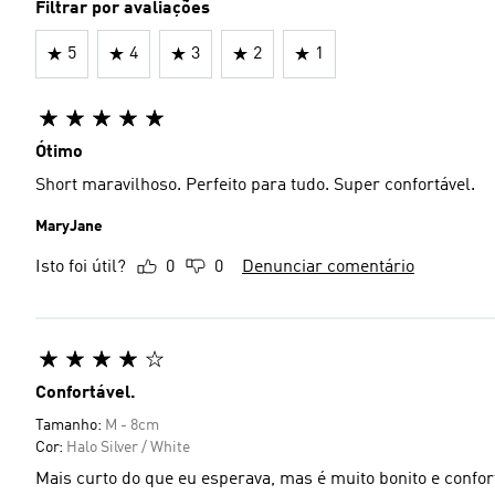
Filtrar por avaliações
5
4
3
2
1
Ótimo
Short maravilhoso. Perfeito para tudo. Super confortável.
MaryJane
Isto foi útil?
0
0
Denunciar comentário
Confortável.
Tamanho:
M - 8cm
Cor:
Halo Silver / White
Mais curto do que eu esperava, mas é muito bonito e confor