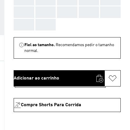
AAA
AAA
AAA
AAA
AAA
AAA
AAA
Fiel ao tamanho.
Recomendamos pedir o tamanho
normal.
Adicionar ao carrinho
Compre Shorts Para Corrida