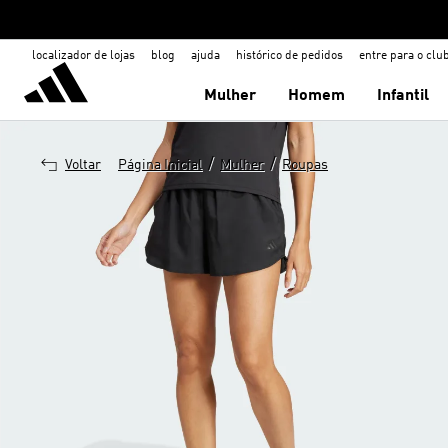
localizador de lojas
blog
ajuda
histórico de pedidos
entre para o clu
Mulher
Homem
Infantil
/
/
Voltar
Página Inicial
Mulher
Roupas