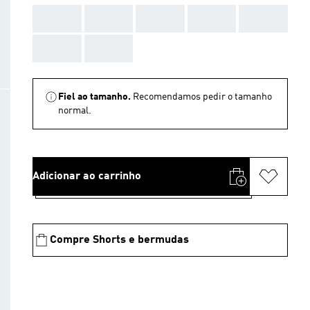
AAA
AAA
AAA
AAA
AAA
AAA
AAA
Fiel ao tamanho.
Recomendamos pedir o tamanho
normal.
Adicionar ao carrinho
Compre Shorts e bermudas