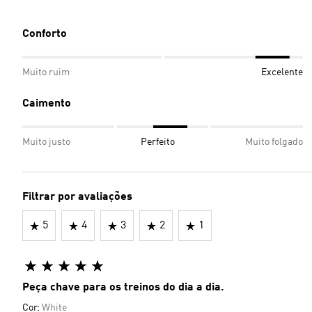
Conforto
Muito ruim
Excelente
Caimento
Muito justo
Perfeito
Muito folgado
Filtrar por avaliações
5
4
3
2
1
Peça chave para os treinos do dia a dia.
Cor:
White