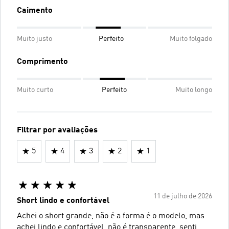
Caimento
Muito justo
Perfeito
Muito folgado
Comprimento
Muito curto
Perfeito
Muito longo
Filtrar por avaliações
5
4
3
2
1
11 de julho de 2026
Short lindo e confortável
Achei o short grande, não é a forma é o modelo, mas
achei lindo e confortável, não é transparente, senti