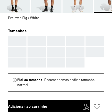
Preloved Fig / White
Tamanhos
AAA
AAA
AAA
AAA
AAA
AAA
AAA
AAA
AAA
AAA
AAA
AAA
AAA
AAA
Fiel ao tamanho.
Recomendamos pedir o tamanho
normal.
Adicionar ao carrinho