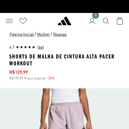
1
/
/
Página Inicial
Mulher
Roupas
4.7
(66)
SHORTS DE MALHA DE CINTURA ALTA PACER
WORKOUT
Preço com desconto
R$129,99
R$199,99 Preço original
-35%
Desconto