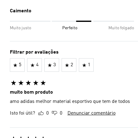
Caimento
Muito justo
Perfeito
Muito folgado
Filtrar por avaliações
5
4
3
2
1
muito bom produto
amo adidas melhor material esportivo que tem de todos
Isto foi útil?
0
0
Denunciar comentário