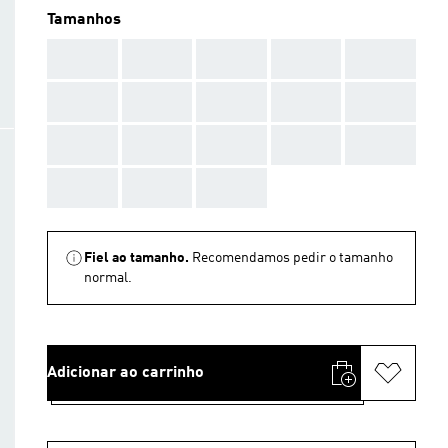
Tamanhos
AAA
AAA
AAA
AAA
AAA
AAA
AAA
AAA
AAA
AAA
AAA
AAA
AAA
AAA
AAA
AAA
AAA
AAA
Fiel ao tamanho.
Recomendamos pedir o tamanho
normal.
Adicionar ao carrinho