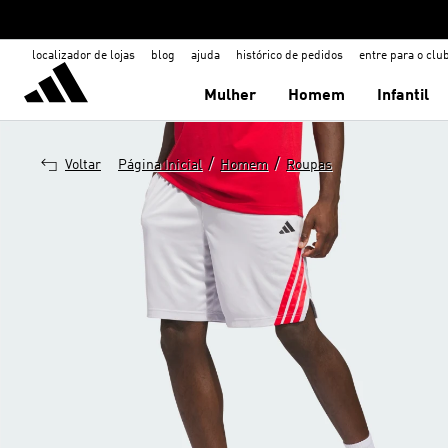
localizador de lojas
blog
ajuda
histórico de pedidos
entre para o clu
Mulher
Homem
Infantil
/
/
Voltar
Página Inicial
Homem
Roupas