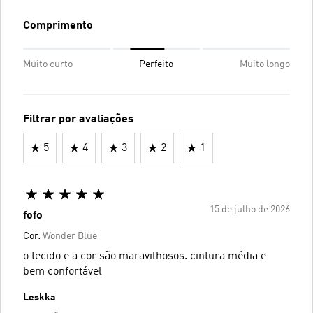
Comprimento
Muito curto
Perfeito
Muito longo
Filtrar por avaliações
5
4
3
2
1
15 de julho de 2026
fofo
Cor:
Wonder Blue
o tecido e a cor são maravilhosos. cintura média e
bem confortável
Leskka