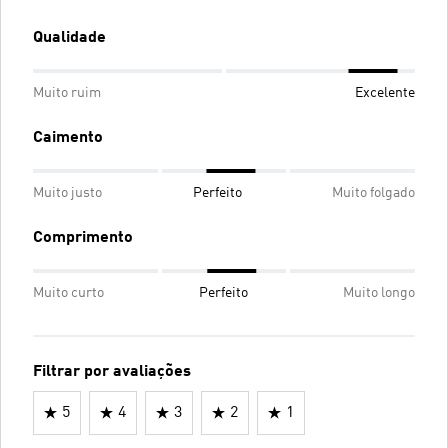
Qualidade
Muito ruim
Excelente
Caimento
Muito justo
Perfeito
Muito folgado
Comprimento
Muito curto
Perfeito
Muito longo
Filtrar por avaliações
5
4
3
2
1