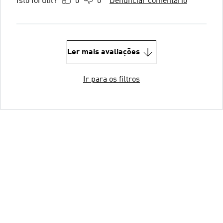
Isto foi útil?
0
0
Denunciar comentário
Ler mais avaliações
Ir para os filtros