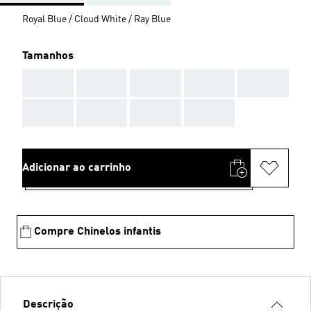
Royal Blue / Cloud White / Ray Blue
Tamanhos
AAA
AAA
AAA
AAA
AAA
AAA
AAA
AAA
AAA
Adicionar ao carrinho
Compre Chinelos infantis
Descrição