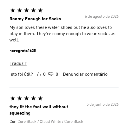
6 de agosto de 2026
Roomy Enough for Socks
My son loves these water shoes but he also loves to
play in them. They're roomy enough to wear socks as
well.
noregrets1625
Traduzir
Isto foi útil?
0
0
Denunciar comentário
5 de junho de 2026
they fit the foot well without
squeezing
Cor:
Core Black / Cloud White / Core Black