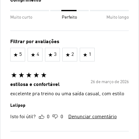
Comprimento
Muito curto
Perfeito
Muito longo
Filtrar por avaliações
5
4
3
2
1
26 de março de 2026
estilosa e confortável
excelente pra treino ou uma saída casual, com estilo
Lolipop
Isto foi útil?
0
0
Denunciar comentário