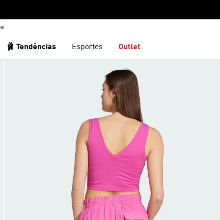
be
🩰 Tendências
Esportes
Outlet