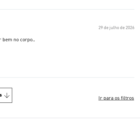
29 de julho de 2026
r bem no corpo..
s
Ir para os filtros