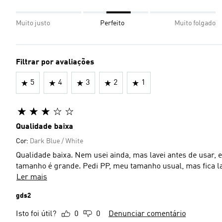
Muito justo
Perfeito
Muito folgado
Filtrar por avaliações
5
4
3
2
1
Qualidade baixa
Cor:
Dark Blue / White
Qualidade baixa. Nem usei ainda, mas lavei antes de usar, e
tamanho é grande. Pedi PP, meu tamanho usual, mas fica l
Ler mais
gds2
Isto foi útil?
0
0
Denunciar comentário