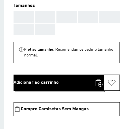
Tamanhos
AAA
AAA
AAA
AAA
AAA
AAA
AAA
Fiel ao tamanho.
Recomendamos pedir o tamanho
normal.
Adicionar ao carrinho
Compre Camisetas Sem Mangas