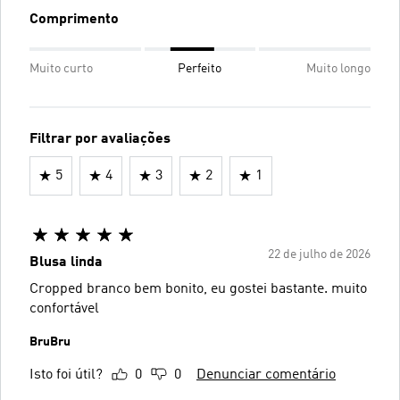
Comprimento
Muito curto
Perfeito
Muito longo
Filtrar por avaliações
5
4
3
2
1
22 de julho de 2026
Blusa linda
Cropped branco bem bonito, eu gostei bastante. muito
confortável
BruBru
Isto foi útil?
0
0
Denunciar comentário