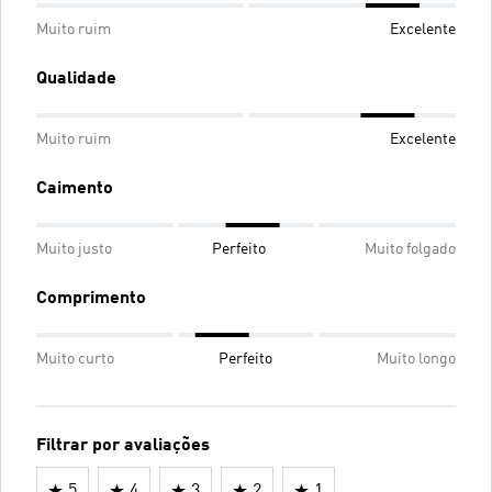
Muito ruim
Excelente
Qualidade
Muito ruim
Excelente
Caimento
Muito justo
Perfeito
Muito folgado
Comprimento
Muito curto
Perfeito
Muito longo
Filtrar por avaliações
5
4
3
2
1