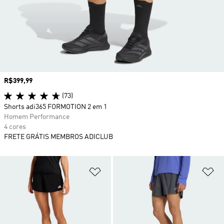
Preço
R$399,99
(73)
Shorts adi365 FORMOTION 2 em 1
Homem Performance
4 cores
FRETE GRÁTIS MEMBROS ADICLUB
Adicionar à Lista de Desejos
Ad