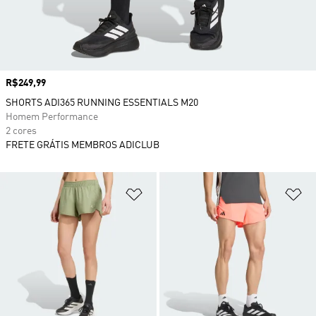
Preço
R$249,99
SHORTS ADI365 RUNNING ESSENTIALS M20
Homem Performance
2 cores
FRETE GRÁTIS MEMBROS ADICLUB
Adicionar à Lista de Desejos
Ad