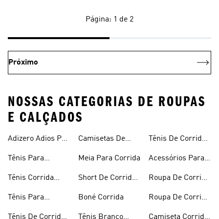
Página: 1 de 2
Próximo
NOSSAS CATEGORIAS DE ROUPAS
E CALÇADOS
Adizero Adios Pro
Camisetas De
Tênis De Corrida
4
Corrida
Preto
Tênis Para
Meia Para Corrida
Acessórios Para
Corrida
Corrida
Tênis Corrida
Short De Corrida
Roupa De Corrida
Masculino
Feminino
Feminina
Tênis Para
Boné Corrida
Roupa De Corrida
Caminhada
Masculina
Tênis De Corrida
Tênis Branco
Camiseta Corrida