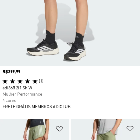
Preço
R$399,99
(1)
adi365 2i1 Sh W
Mulher Performance
4 cores
FRETE GRÁTIS MEMBROS ADICLUB
Adicionar à Lista de Desejos
Ad