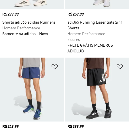
Preço
R$299,99
Preço
R$259,99
Shorts adi365 adidas Runners
adi365 Running Essentials 2in1
Homem Performance
Shorts
Somente na adidas
Novo
Homem Performance
2 cores
FRETE GRÁTIS MEMBROS
ADICLUB
Adicionar à Lista de Desejos
Ad
Preço
R$249,99
Preço
R$399,99