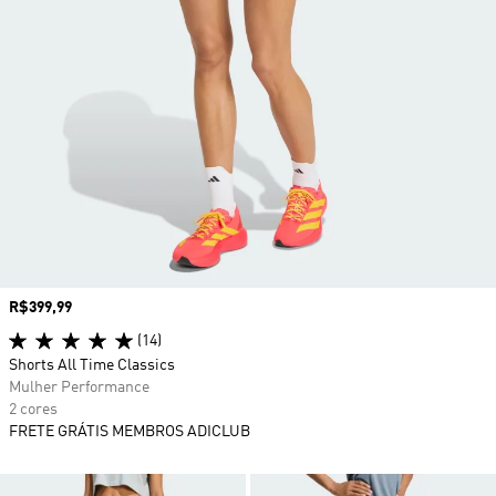
Preço
R$399,99
(14)
Shorts All Time Classics
Mulher Performance
2 cores
FRETE GRÁTIS MEMBROS ADICLUB