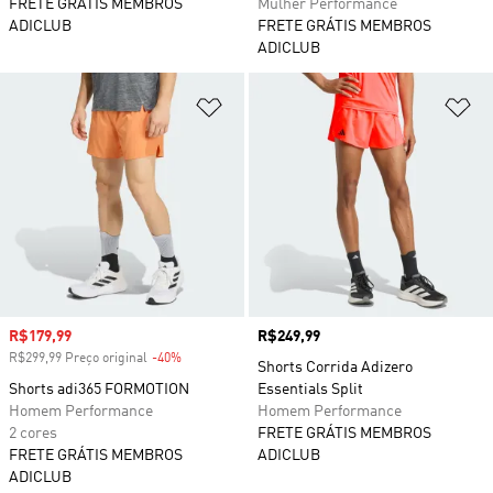
FRETE GRÁTIS MEMBROS
Mulher Performance
ADICLUB
FRETE GRÁTIS MEMBROS
ADICLUB
Adicionar à Lista de Desejos
Ad
Preço com desconto
R$179,99
Preço
R$249,99
R$299,99 Preço original
-40%
Desconto
Shorts Corrida Adizero
Shorts adi365 FORMOTION
Essentials Split
Homem Performance
Homem Performance
2 cores
FRETE GRÁTIS MEMBROS
FRETE GRÁTIS MEMBROS
ADICLUB
ADICLUB