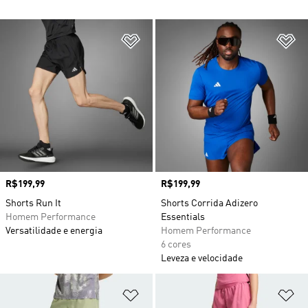
Adicionar à Lista de Desejos
Ad
Preço
R$199,99
Preço
R$199,99
Shorts Run It
Shorts Corrida Adizero
Homem Performance
Essentials
Versatilidade e energia
Homem Performance
6 cores
Leveza e velocidade
Adicionar à Lista de Desejos
Ad