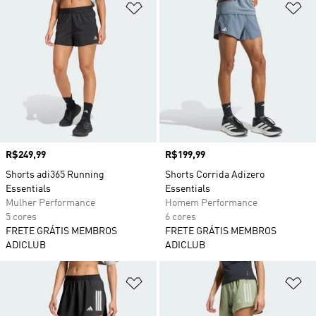
Adicionar à Lista de Desejos
Ad
Preço
R$249,99
Preço
R$199,99
Shorts adi365 Running
Shorts Corrida Adizero
Essentials
Essentials
Mulher Performance
Homem Performance
5 cores
6 cores
FRETE GRÁTIS MEMBROS
FRETE GRÁTIS MEMBROS
ADICLUB
ADICLUB
Adicionar à Lista de Desejos
Ad