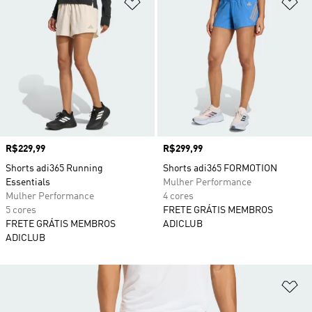
Adicionar à Lista de Desejos
Ad
Preço
R$229,99
Preço
R$299,99
Shorts adi365 Running
Shorts adi365 FORMOTION
Essentials
Mulher Performance
Mulher Performance
4 cores
5 cores
FRETE GRÁTIS MEMBROS
FRETE GRÁTIS MEMBROS
ADICLUB
ADICLUB
Ad