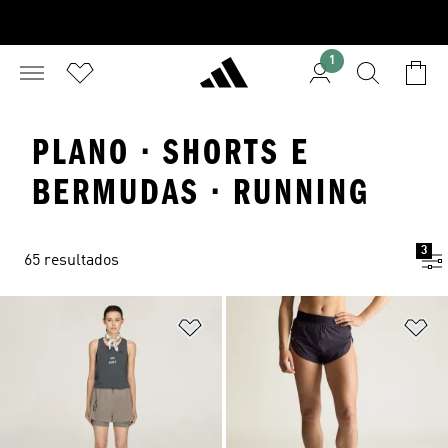
1
PLANO · SHORTS E
BERMUDAS · RUNNING
3
65 resultados
Adicionar à Lista de Desejos
Ad