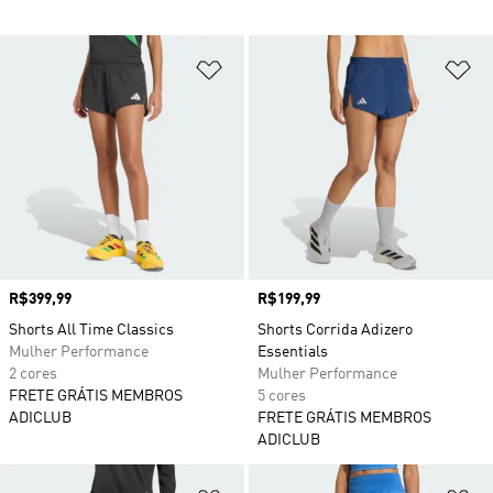
Adicionar à Lista de Desejos
Ad
Preço
R$399,99
Preço
R$199,99
Shorts All Time Classics
Shorts Corrida Adizero
Mulher Performance
Essentials
2 cores
Mulher Performance
FRETE GRÁTIS MEMBROS
5 cores
ADICLUB
FRETE GRÁTIS MEMBROS
ADICLUB