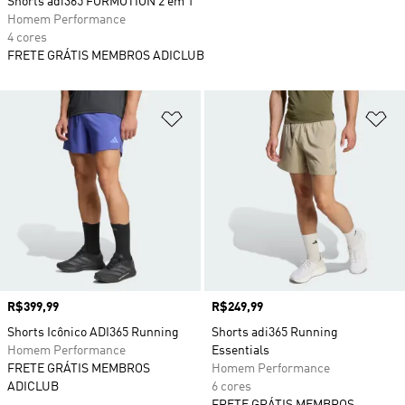
Shorts adi365 FORMOTION 2 em 1
Homem Performance
4 cores
FRETE GRÁTIS MEMBROS ADICLUB
Adicionar à Lista de Desejos
Ad
Preço
R$399,99
Preço
R$249,99
Shorts Icônico ADI365 Running
Shorts adi365 Running
Homem Performance
Essentials
FRETE GRÁTIS MEMBROS
Homem Performance
ADICLUB
6 cores