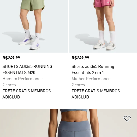
Preço
R$249,99
Preço
R$249,99
SHORTS ADI365 RUNNING
Shorts adi365 Running
ESSENTIALS M20
Essentials 2 em 1
Homem Performance
Mulher Performance
2 cores
2 cores
FRETE GRÁTIS MEMBROS
FRETE GRÁTIS MEMBROS
ADICLUB
ADICLUB
Ad