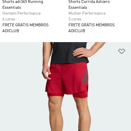
Shorts adi365 Running
Shorts Corrida Adizero
Essentials
Essentials
Homem Performance
Mulher Performance
6 cores
5 cores
FRETE GRÁTIS MEMBROS
FRETE GRÁTIS MEMBROS
ADICLUB
ADICLUB
Ad