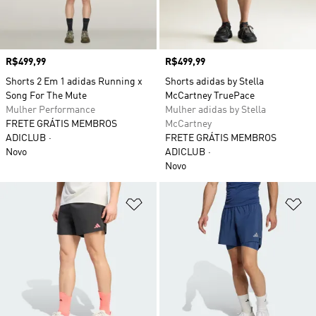
Preço
R$499,99
Preço
R$499,99
Shorts 2 Em 1 adidas Running x
Shorts adidas by Stella
Song For The Mute
McCartney TruePace
Mulher Performance
Mulher adidas by Stella
FRETE GRÁTIS MEMBROS
McCartney
ADICLUB
FRETE GRÁTIS MEMBROS
Novo
ADICLUB
Novo
Adicionar à Lista de Desejos
Ad