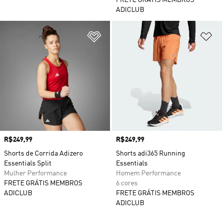
FRETE GRÁTIS MEMBROS
ADICLUB
Adicionar à Lista de Desejos
Ad
Preço
R$249,99
Preço
R$249,99
Shorts de Corrida Adizero
Shorts adi365 Running
Essentials Split
Essentials
Mulher Performance
Homem Performance
FRETE GRÁTIS MEMBROS
6 cores
ADICLUB
FRETE GRÁTIS MEMBROS
ADICLUB