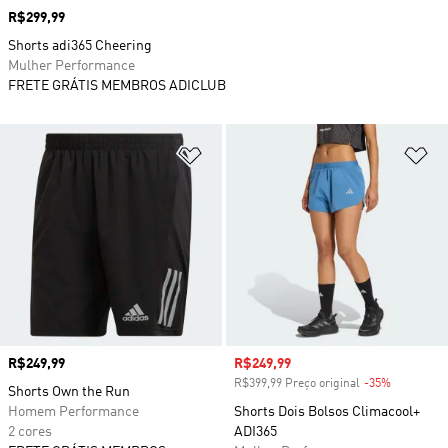
Preço
R$299,99
Shorts adi365 Cheering
Mulher Performance
FRETE GRÁTIS MEMBROS ADICLUB
Adicionar à Lista de Desejos
Ad
Preço
R$249,99
Preço com desconto
R$249,99
R$399,99 Preço original
-35%
Desconto
Shorts Own the Run
Homem Performance
Shorts Dois Bolsos Climacool+
2 cores
ADI365