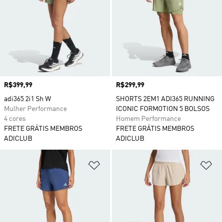
Preço
R$399,99
Preço
R$299,99
adi365 2i1 Sh W
SHORTS 2EM1 ADI365 RUNNING
Mulher Performance
ICONIC FORMOTION 5 BOLSOS
4 cores
Homem Performance
FRETE GRÁTIS MEMBROS
FRETE GRÁTIS MEMBROS
ADICLUB
ADICLUB
Adicionar à Lista de Desejos
Ad