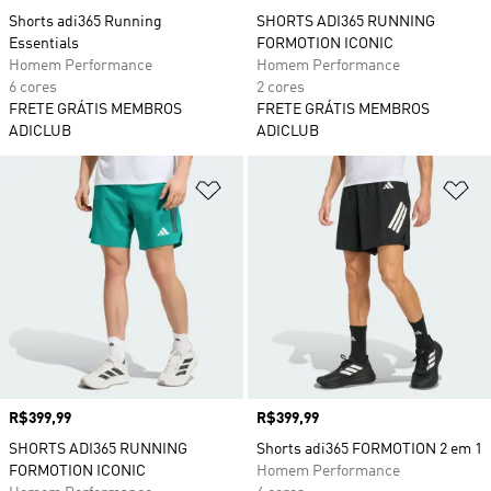
Shorts adi365 Running
SHORTS ADI365 RUNNING
Essentials
FORMOTION ICONIC
Homem Performance
Homem Performance
6 cores
2 cores
FRETE GRÁTIS MEMBROS
FRETE GRÁTIS MEMBROS
ADICLUB
ADICLUB
Adicionar à Lista de Desejos
Ad
Preço
R$399,99
Preço
R$399,99
SHORTS ADI365 RUNNING
Shorts adi365 FORMOTION 2 em 1
FORMOTION ICONIC
Homem Performance