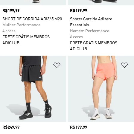
Preço
R$199,99
Preço
R$199,99
SHORT DE CORRIDA ADI365 M20
Shorts Corrida Adizero
Mulher Performance
Essentials
4 cores
Homem Performance
FRETE GRÁTIS MEMBROS
6 cores
ADICLUB
FRETE GRÁTIS MEMBROS
ADICLUB
Adicionar à Lista de Desejos
Ad
Preço
R$249,99
Preço
R$199,99