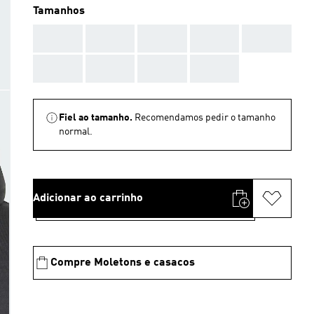
Tamanhos
AAA
AAA
AAA
AAA
AAA
AAA
AAA
AAA
AAA
Fiel ao tamanho.
Recomendamos pedir o tamanho
normal.
Adicionar ao carrinho
Compre Moletons e casacos