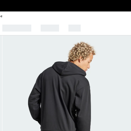
be
🩰 Tendências
Esportes
Outlet