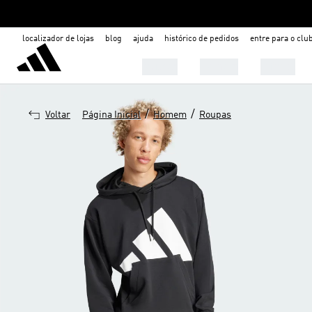
localizador de lojas
blog
ajuda
histórico de pedidos
entre para o clu
Mulher
Homem
Infantil
/
/
Voltar
Página Inicial
Homem
Roupas