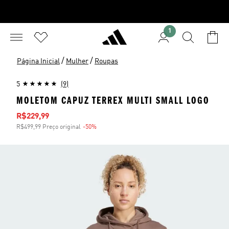
1
/
/
Página Inicial
Mulher
Roupas
5
(9)
MOLETOM CAPUZ TERREX MULTI SMALL LOGO
Preço com desconto
R$229,99
R$499,99 Preço original
-50%
Desconto