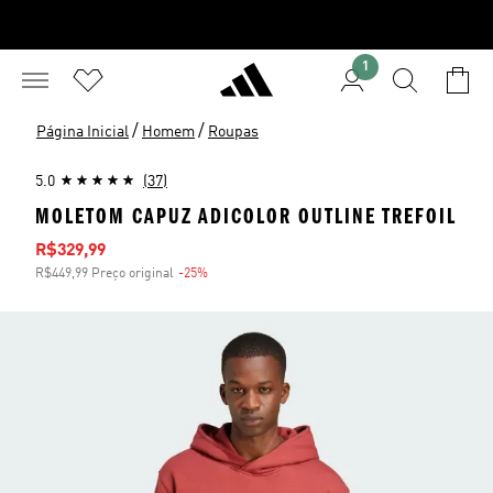
1
/
/
Página Inicial
Homem
Roupas
5.0
(37)
MOLETOM CAPUZ ADICOLOR OUTLINE TREFOIL
Preço com desconto
R$329,99
R$449,99 Preço original
-25%
Desconto