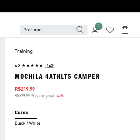
1
Training
4.8
(143)
MOCHILA 4ATHLTS CAMPER
Preço com desconto
R$219,99
R$399,99 Preço original
-45%
Desconto
Cores
Black / White