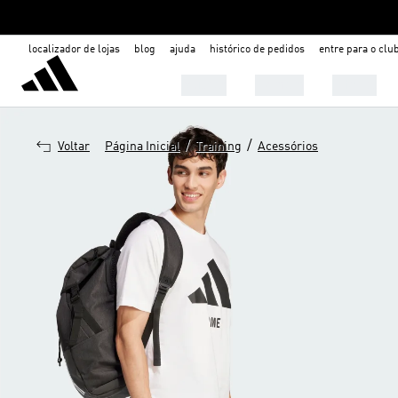
localizador de lojas
blog
ajuda
histórico de pedidos
entre para o clu
Mulher
Homem
Infantil
/
/
Voltar
Página Inicial
Training
Acessórios