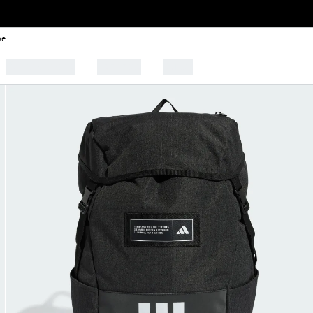
be
🩰 Tendências
Esportes
Outlet