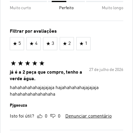
Muito curto
Perfeito
Muito longo
Filtrar por avaliações
5
4
3
2
1
27 de julho de 2026
já é a 2 peça que compro, tenho a
verde água.
hahahahahahajajajaja hajahahahahajajajaja
hahahahahahahahaha
Pjgsouza
Isto foi útil?
0
0
Denunciar comentário