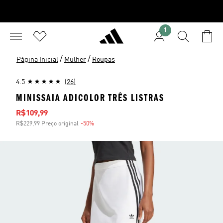
1
/
/
Página Inicial
Mulher
Roupas
4.5
(26)
MINISSAIA ADICOLOR TRÊS LISTRAS
Preço com desconto
R$109,99
R$229,99 Preço original
-50%
Desconto