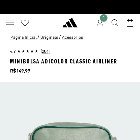
1
/
/
Página Inicial
Originals
Acessórios
4.9
(204)
MINIBOLSA ADICOLOR CLASSIC AIRLINER
Preço
R$149,99