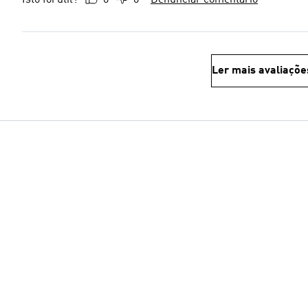
Isto foi útil?
0
0
Denunciar comentário
Ler mais avaliaçõe