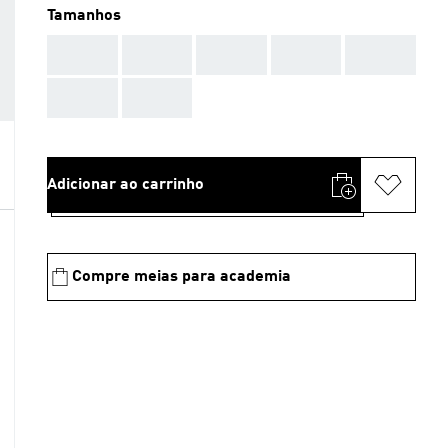
Tamanhos
AAA
AAA
AAA
AAA
AAA
AAA
AAA
Adicionar ao carrinho
Compre meias para academia