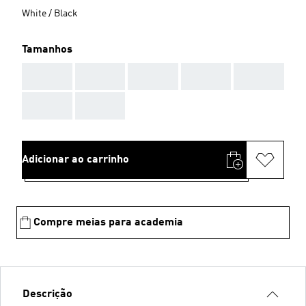
White / Black
Tamanhos
AAA
AAA
AAA
AAA
AAA
AAA
AAA
Adicionar ao carrinho
Compre meias para academia
Descrição