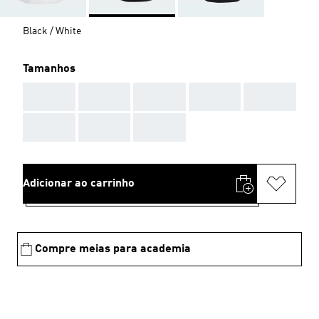
Black / White
Tamanhos
AAA
AAA
AAA
AAA
AAA
AAA
AAA
AAA
Adicionar ao carrinho
Compre meias para academia