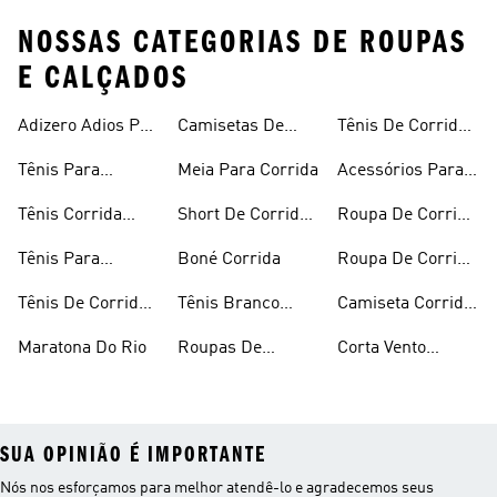
NOSSAS CATEGORIAS DE ROUPAS
E CALÇADOS
Adizero Adios Pro
Camisetas De
Tênis De Corrida
4
Corrida
Preto
Tênis Para
Meia Para Corrida
Acessórios Para
Corrida
Corrida
Tênis Corrida
Short De Corrida
Roupa De Corrida
Masculino
Feminino
Feminina
Tênis Para
Boné Corrida
Roupa De Corrida
Caminhada
Masculina
Tênis De Corrida
Tênis Branco
Camiseta Corrida
Feminino
Corrida
Feminina
Maratona Do Rio
Roupas De
Corta Vento
Corrida
Corrida
SUA OPINIÃO É IMPORTANTE
Nós nos esforçamos para melhor atendê-lo e agradecemos seus