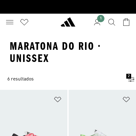
1
MARATONA DO RIO ·
UNISSEX
2
6 resultados
Adicionar à Lista de Desejos
Ad