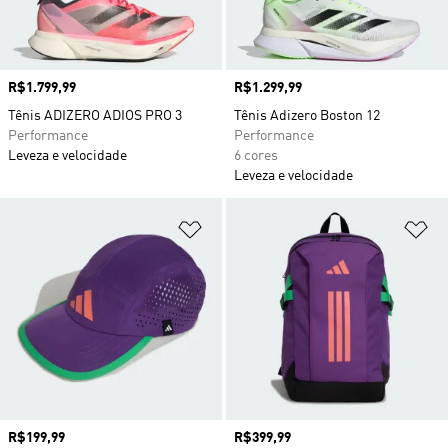
Preço
R$1.799,99
Preço
R$1.299,99
Tênis ADIZERO ADIOS PRO 3
Tênis Adizero Boston 12
Performance
Performance
Leveza e velocidade
6 cores
Leveza e velocidade
Adicionar à Lista de Desejos
Ad
Preço
R$199,99
Preço
R$399,99