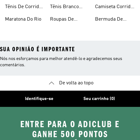
Caminhada
Masculina
Tênis De Corrida
Tênis Branco
Camiseta Corrida
Feminino
Corrida
Feminina
Maratona Do Rio
Roupas De
Bermuda De
Corrida
Compressão Para
Corrida
SUA OPINIÃO É IMPORTANTE
Nós nos esforçamos para melhor atendê-lo e agradecemos seus
comentários.
De volta ao topo
Identifique-se
Seu carrinho (0)
ENTRE PARA O ADICLUB E
GANHE 500 PONTOS