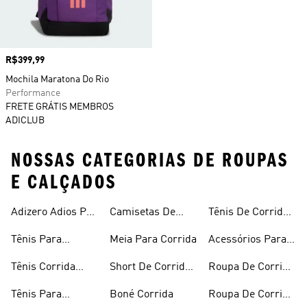
Preço
R$399,99
Mochila Maratona Do Rio
Performance
FRETE GRÁTIS MEMBROS
ADICLUB
NOSSAS CATEGORIAS DE ROUPAS
E CALÇADOS
Adizero Adios Pro
Camisetas De
Tênis De Corrida
4
Corrida
Preto
Tênis Para
Meia Para Corrida
Acessórios Para
Corrida
Corrida
Tênis Corrida
Short De Corrida
Roupa De Corrida
Masculino
Feminino
Feminina
Tênis Para
Boné Corrida
Roupa De Corrida