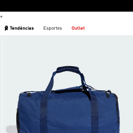
be
🩰 Tendências
Esportes
Outlet