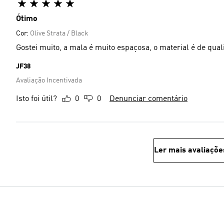
Ótimo
Cor:
Olive Strata / Black
Gostei muito, a mala é muito espaçosa, o material é de qual
JF38
Avaliação Incentivada
Isto foi útil?
0
0
Denunciar comentário
Ler mais avaliaçõe