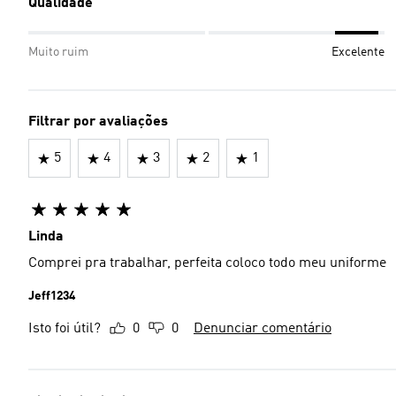
Qualidade
Muito ruim
Excelente
Filtrar por avaliações
5
4
3
2
1
Linda
Comprei pra trabalhar, perfeita coloco todo meu uniforme
Jeff1234
Isto foi útil?
0
0
Denunciar comentário