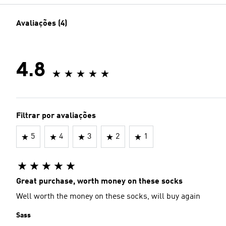
Avaliações (4)
4.8
Filtrar por avaliações
5
4
3
2
1
Great purchase, worth money on these socks
Well worth the money on these socks, will buy again
Sass