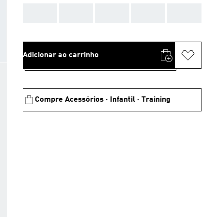
AAA
AAA
AAA
AAA
AAA
Adicionar ao carrinho
Compre Acessórios · Infantil · Training